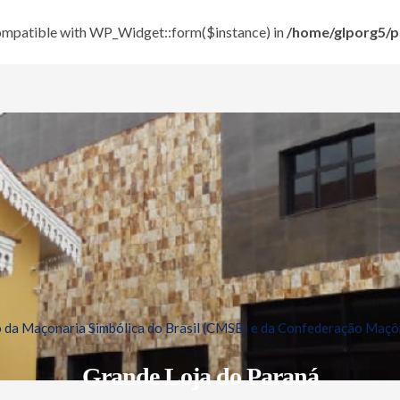
 compatible with WP_Widget::form($instance) in
/home/glporg5/pu
da Maçonaria Simbólica do Brasil (CMSB) e da Confederação Maçôn
Grande Loja do Paraná