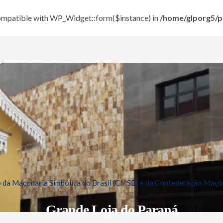
 compatible with WP_Widget::form($instance) in
/home/glporg5/pu
da Maçonaria Simbólica do Brasil (CMSB) e da Confederação Maçôn
Grande Loja do Paraná