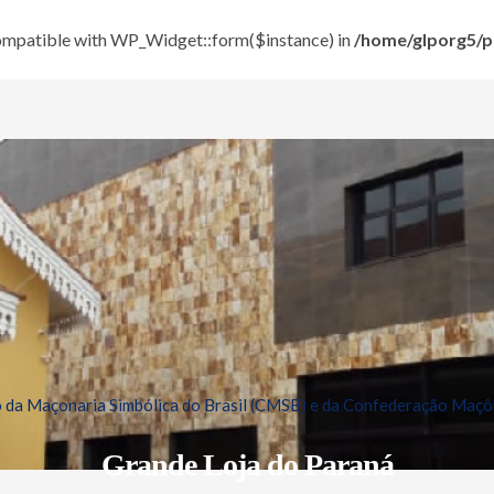
 compatible with WP_Widget::form($instance) in
/home/glporg5/pu
da Maçonaria Simbólica do Brasil (CMSB) e da Confederação Maçôn
Grande Loja do Paraná