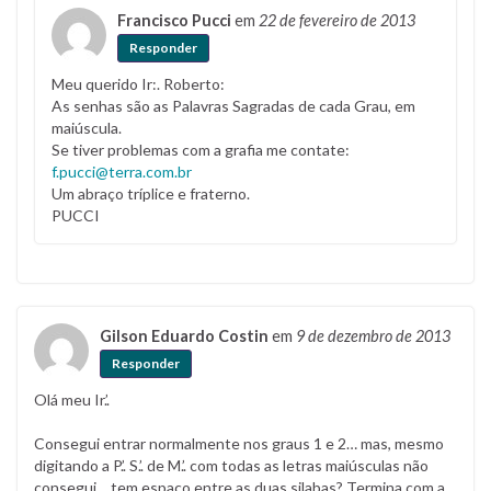
Francisco Pucci
em
22 de fevereiro de 2013
Responder
Meu querido Ir:. Roberto:
As senhas são as Palavras Sagradas de cada Grau, em
maiúscula.
Se tiver problemas com a grafia me contate:
f.pucci@terra.com.br
Um abraço tríplice e fraterno.
PUCCI
Gilson Eduardo Costin
em
9 de dezembro de 2013
Responder
Olá meu Ir.’.
Consegui entrar normalmente nos graus 1 e 2… mas, mesmo
digitando a P.’. S.’. de M.’. com todas as letras maiúsculas não
consegui… tem espaço entre as duas silabas? Termina com a