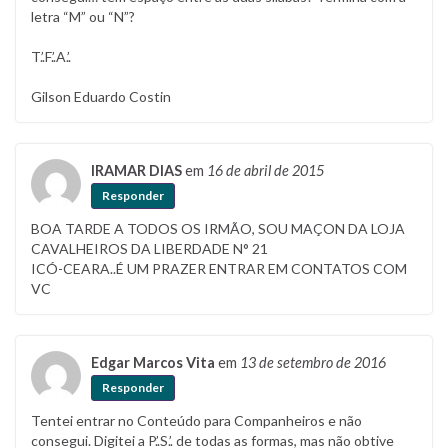
letra “M” ou “N”?
T.’.F.’.A.’.
Gilson Eduardo Costin
IRAMAR DIAS
em
16 de abril de 2015
Responder
BOA TARDE A TODOS OS IRMÃO, SOU MAÇON DA LOJA
CAVALHEIROS DA LIBERDADE N° 21
ICÓ-CEARA..É UM PRAZER ENTRAR EM CONTATOS COM
VC
Edgar Marcos Vita
em
13 de setembro de 2016
Responder
Tentei entrar no Conteúdo para Companheiros e não
consegui. Digitei a P.’.S.’. de todas as formas, mas não obtive