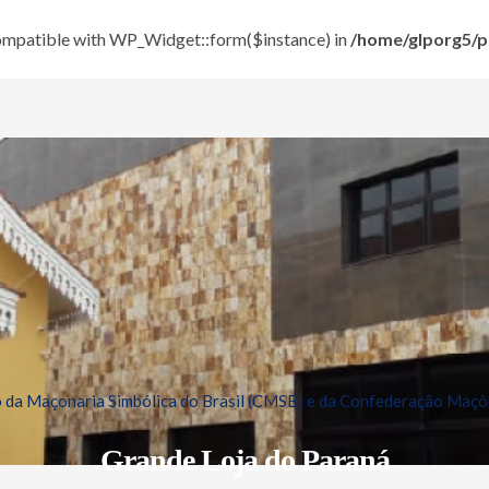
 compatible with WP_Widget::form($instance) in
/home/glporg5/pu
da Maçonaria Simbólica do Brasil (CMSB) e da Confederação Maçôn
Grande Loja do Paraná