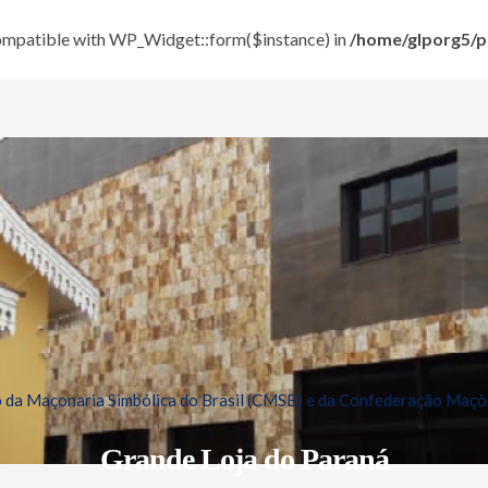
 compatible with WP_Widget::form($instance) in
/home/glporg5/pu
da Maçonaria Simbólica do Brasil (CMSB) e da Confederação Maçôn
Grande Loja do Paraná