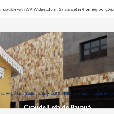
 compatible with WP_Widget::form($instance) in
/home/glporg5/pu
da Maçonaria Simbólica do Brasil (CMSB) e da Confederação Maçôn
Grande Loja do Paraná