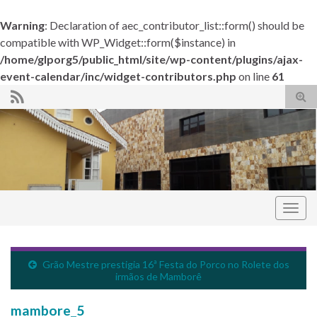
Warning
: Declaration of aec_contributor_list::form() should be
compatible with WP_Widget::form($instance) in
/home/glporg5/public_html/site/wp-content/plugins/ajax-
event-calendar/inc/widget-contributors.php
on line
61
Alte
form
de
pesq
Alter
nave
Grande Loja do Paraná
Grão Mestre prestigia 16ª Festa do Porco no Rolete dos
irmãos de Mamborê
mambore_5