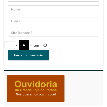
×
=
um