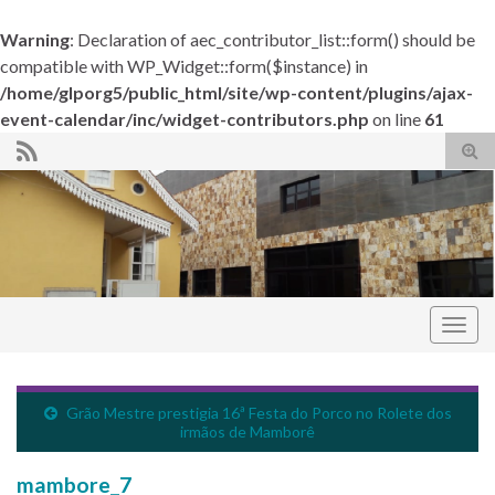
Warning
: Declaration of aec_contributor_list::form() should be
compatible with WP_Widget::form($instance) in
/home/glporg5/public_html/site/wp-content/plugins/ajax-
event-calendar/inc/widget-contributors.php
on line
61
Alte
form
de
pesq
Alter
nave
Grande Loja do Paraná
Grão Mestre prestigia 16ª Festa do Porco no Rolete dos
irmãos de Mamborê
mambore_7