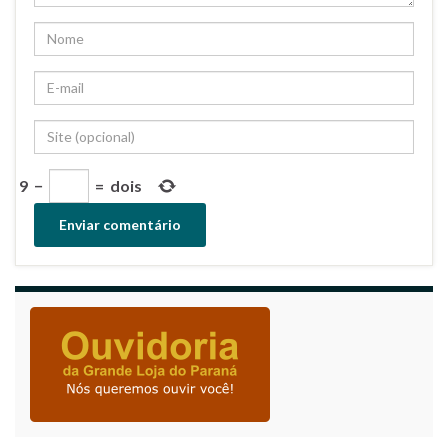
9
−
=
dois