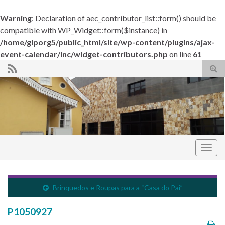
Warning
: Declaration of aec_contributor_list::form() should be
compatible with WP_Widget::form($instance) in
/home/glporg5/public_html/site/wp-content/plugins/ajax-
event-calendar/inc/widget-contributors.php
on line
61
Alte
form
de
pesq
Alter
nave
Grande Loja do Paraná
Brinquedos e Roupas para a “Casa do Pai”
P1050927