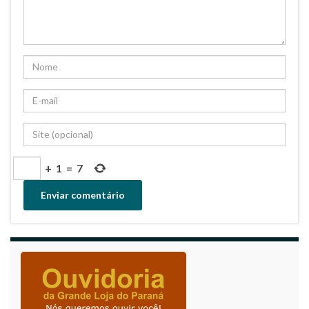
+
1
=
7