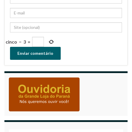
cinco
−
3
=