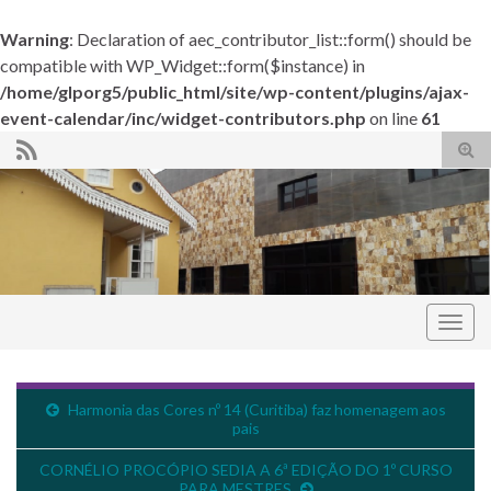
Warning
: Declaration of aec_contributor_list::form() should be
compatible with WP_Widget::form($instance) in
/home/glporg5/public_html/site/wp-content/plugins/ajax-
event-calendar/inc/widget-contributors.php
on line
61
Alte
form
de
pesq
Alter
nave
Grande Loja do Paraná
Harmonia das Cores nº 14 (Curitiba) faz homenagem aos
pais
CORNÉLIO PROCÓPIO SEDIA A 6ª EDIÇÃO DO 1º CURSO
PARA MESTRES